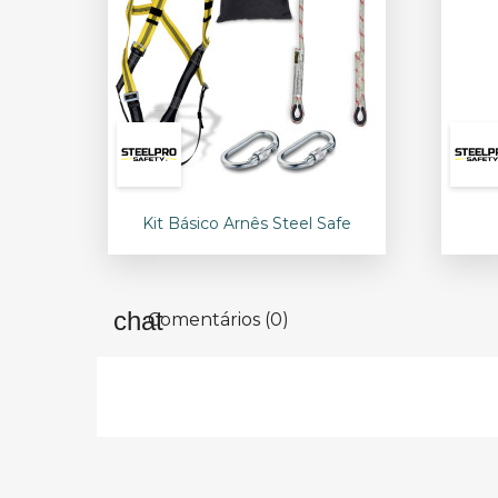

Vista rápida
Kit Básico Arnês Steel Safe
Comentários (0)