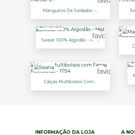
favorite_bo

Vista rápida
Manguitos De Soldador -...
Sw
favorite_bord

Vista rápida
Sweat 100% Algodão - Mist
C
+5
favorite_bo

Vista rápida
Calças Multibolsos Com...
INFORMAÇÃO DA LOJA
A NO