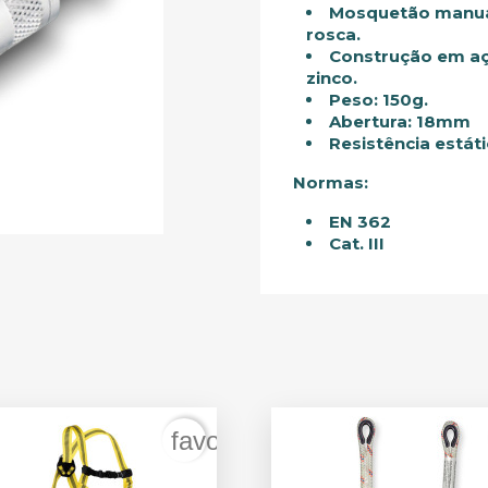
Mosquetão manua
rosca.
Construção em aç
zinco.
Peso: 150g.
Abertura: 18mm
Resistência estáti
Normas:
EN 362
Cat. III
er
favorite_border