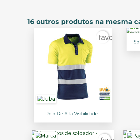
16 outros produtos na mesma ca
favorite_bor
So

Vista rápida
Polo De Alta Visibilidade...