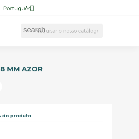

Português
search
18 MM AZOR
 do produto