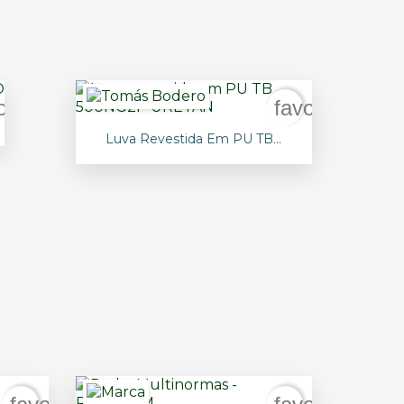
orite_border
favorite_bord

Vista rápida
Luva Revestida Em PU TB...