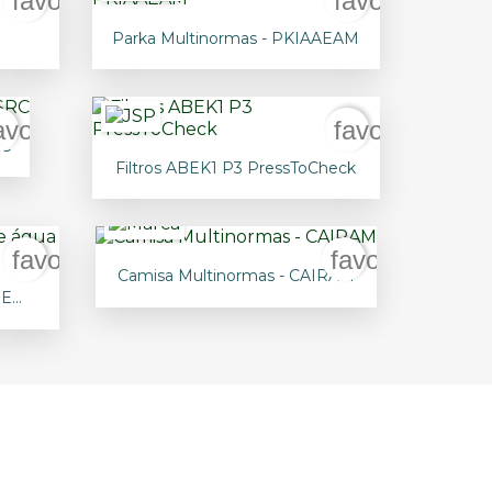
favorite_border
favorite_bord

Vista rápida
Parka Multinormas - PKIAAEAM
avorite_border
favorite_bord
RC

Vista rápida
Filtros ABEK1 P3 PressToCheck
favorite_border
favorite_bord

Vista rápida
Camisa Multinormas - CAIRAM
...