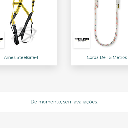


Vista rápida
Vista rápida
Arnês Steelsafe-1
Corda De 1,5 Metros
De momento, sem avaliações.