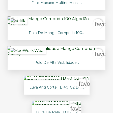
Fato Macaco Multinormas -...
favori
Polo De Manga Comprida 100...
favori
Polo De Alta Visibilidade...
favorite_bor
Luva Anti Corte TB 401G2 DYN
favorite_border
Luva De Pele TB 182IB