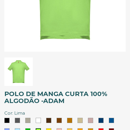
POLO DE MANGA CURTA 100%
ALGODÃO -ADAM
Cor: Lima
Preto
Cinzento
Cinzento
Branco
Castanho
Castanho
Castanho
Khaki
Rosa
Azul
Azul
Abadia
Escuro
Tropa
Velho
Eclipse
Royal