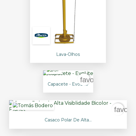
Lava-Olhos
favorite_border
Capacete - EvoLite
favori
Casaco Polar De Alta...