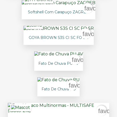
favorite_bo
Softshell Com Carapuço ZAGREB
favorite_bor
GOYA BROWN S3S CI SC FO SR
favorite_border
Fato De Chuva PU AV
favorite_border
Fato De Chuva PU
favori