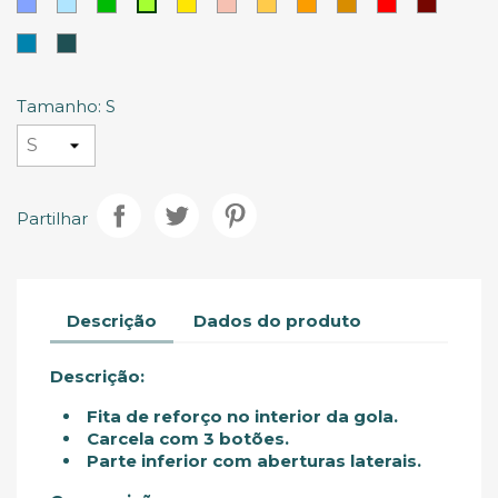
Azul
Azul
Verde
Amarelo
Pastel
Areia
Laranja
Laranja
Vermelho
Vermel
Lima
Mais
Persa
Celeste
Salmão
Escuro
Tinto
escuro
Azul
Verde
Selva
Tamanho: S
Partilhar
Descrição
Dados do produto
Descrição:
Fita de reforço no interior da gola.
Carcela com 3 botões.
Parte inferior com aberturas laterais.