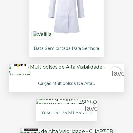
Bata Semicintada Para Senhora
favori
Calças Multibolsos De Alta...
favorite_border
Yukon S1 PS SR ESD FO