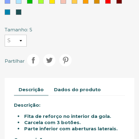
Azul
Azul
Verde
Lima
Amarelo
Pastel
Areia
Laranja
Laranja
Vermelho
Vermel
Mais
Persa
Celeste
Salmão
Escuro
Tinto
escuro
Azul
Verde
Selva
Tamanho: S
Partilhar
Descrição
Dados do produto
Descrição:
Fita de reforço no interior da gola.
Carcela com 3 botões.
Parte inferior com aberturas laterais.