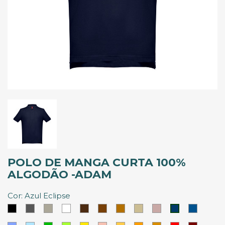
POLO DE MANGA CURTA 100%
ALGODÃO -ADAM
Cor: Azul Eclipse
Preto
Cinzento
Cinzento
Branco
Castanho
Castanho
Castanho
Khaki
Rosa
Azul
Azul
Abadia
Escuro
Tropa
Velho
Royal
Eclipse