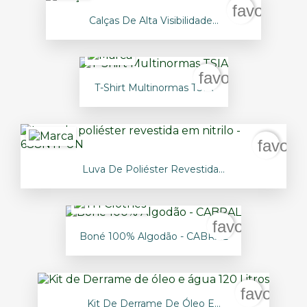
favorite_b
Calças De Alta Visibilidade...
favorite_borde
T-Shirt Multinormas TSIA
favori
Luva De Poliéster Revestida...
favorite_bord
Boné 100% Algodão - CABRAL
favorite_
Kit De Derrame De Óleo E...