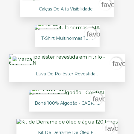
favorite_b
Calças De Alta Visibilidade...
favorite_borde
T-Shirt Multinormas TSIA
favori
Luva De Poliéster Revestida...
favorite_bord
Boné 100% Algodão - CABRAL
favorite_
Kit De Derrame De Óleo E...