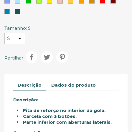
Azul
Azul
Verde
Lima
Amarelo
Pastel
Areia
Laranja
Laranja
Vermelho
Vermel
Mais
Persa
Celeste
Salmão
Escuro
Tinto
escuro
Azul
Verde
Selva
Tamanho: S
Partilhar
Descrição
Dados do produto
Descrição:
Fita de reforço no interior da gola.
Carcela com 3 botões.
Parte inferior com aberturas laterais.