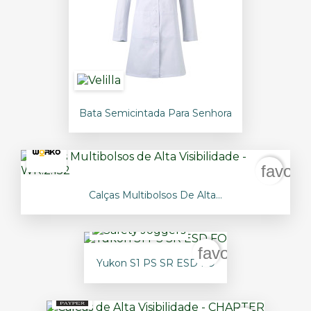
Bata Semicintada Para Senhora
favori
Calças Multibolsos De Alta...
favorite_border
Yukon S1 PS SR ESD FO