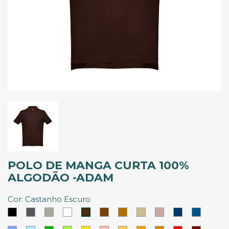
POLO DE MANGA CURTA 100%
ALGODÃO -ADAM
Cor: Castanho Escuro
Preto
Cinzento
Cinzento
Branco
Castanho
Castanho
Khaki
Rosa
Azul
Azul
Castanho
Abadia
Tropa
Velho
Eclipse
Royal
Escuro