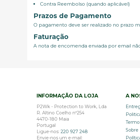
Contra Reembolso (quando aplicável)
Prazos de Pagamento
O pagamento deve ser realizado no prazo m
Faturação
A nota de encomenda enviada por email não 
INFORMAÇÃO DA LOJA
A NO
P2Wk - Protection to Work, Lda
Entre
R. Altino Coelho nº254
Politi
4470-180 Maia
Termo
Portugal
Sobre
Ligue-nos:
220 927 248
Envie-nos um e-mail:
Políti