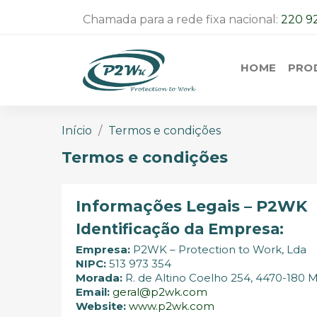
Chamada para a rede fixa nacional:
220 9
HOME
PRO
Início
Termos e condições
Termos e condições
Informações Legais – P2WK
Identificação da Empresa:
Empresa:
P2WK – Protection to Work, Lda
NIPC:
513 973 354
Morada:
R. de Altino Coelho 254, 4470-180 M
Email:
geral@p2wk.com
Website:
www.p2wk.com