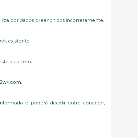
liza por dados preenchidos incorretamente.
ck existente.
steja correto.
p2wk.com
.
 informado e poderá decidir entre aguardar,