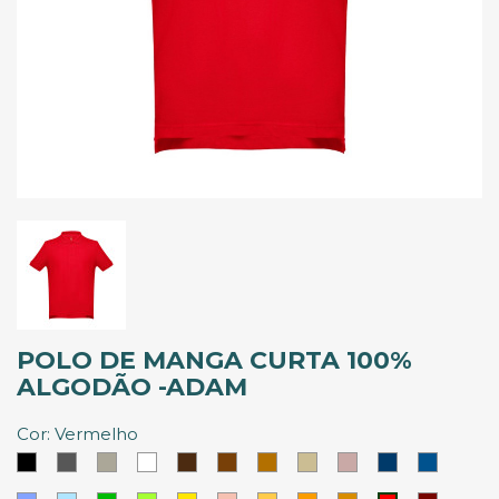
POLO DE MANGA CURTA 100%
ALGODÃO -ADAM
Cor: Vermelho
Preto
Cinzento
Cinzento
Branco
Castanho
Castanho
Castanho
Khaki
Rosa
Azul
Azul
Abadia
Escuro
Tropa
Velho
Eclipse
Royal