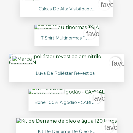
favorite_b
Calças De Alta Visibilidade...
favorite_borde
T-Shirt Multinormas TSIA
favori
Luva De Poliéster Revestida...
favorite_bord
Boné 100% Algodão - CABRAL
favorite_
Kit De Derrame De Óleo E...