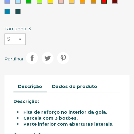
Azul
Azul
Verde
Lima
Amarelo
Pastel
Areia
Laranja
Laranja
Vermel
Vermelho
Mais
Persa
Celeste
Salmão
Escuro
Tinto
escuro
Azul
Verde
Selva
Tamanho: S
Partilhar
Descrição
Dados do produto
Descrição:
Fita de reforço no interior da gola.
Carcela com 3 botões.
Parte inferior com aberturas laterais.