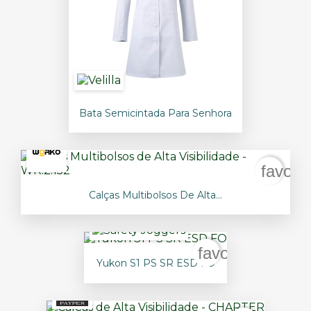
Bata Semicintada Para Senhora
favori
Calças Multibolsos De Alta...
favorite_border
Yukon S1 PS SR ESD FO