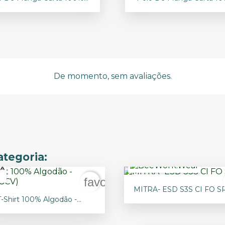
+19
+13
De momento, sem avaliações.
tegoria:
r
favorite_border

Vista rápida
MITRA- ESD S3S CI FO S

Vista rápida
T-Shirt 100% Algodão -...
+24