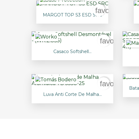
favorite_bord

Vista rápida
MARGOT TOP S3 ESD SRC
favorite_bo

Vista rápida
Casaco Softshell...
favorite_bo
Bata

Vista rápida
Luva Anti Corte De Malha...