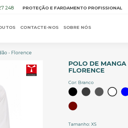
27 248
PROTEÇÃO E FARDAMENTO PROFISSIONAL
DUTOS
CONTACTE-NOS
SOBRE NÓS
ão - Florence
POLO DE MANGA 
FLORENCE
Cor: Branco
Preto
Cinzento
Cinzento
Branc
Escuro
Vermelho
Tinto
Tamanho: XS