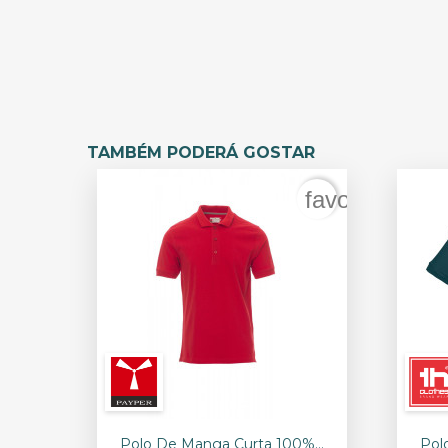
TAMBÉM PODERÁ GOSTAR
favorite_bord

Vista rápida
Polo De Manga Curta 100%...
Pol