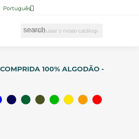

Português
search
COMPRIDA 100% ALGODÃO -
Azul
Azul
Verde
Verde
Verde
Amarelo
Laranja
Vermelho
o
Royal
Marinho
Garrafa
Militar