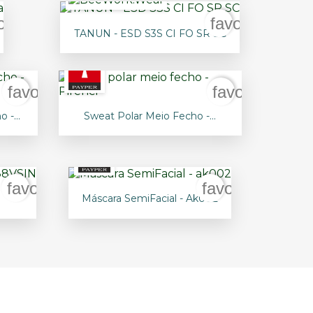
orite_border
favorite_bord

Vista rápida
TANUN - ESD S3S CI FO SR SC
favorite_border
favorite_bord

Vista rápida
 -...
Sweat Polar Meio Fecho -...
+4
favorite_border
favorite_borde

Vista rápida
.
Máscara SemiFacial - Ak002