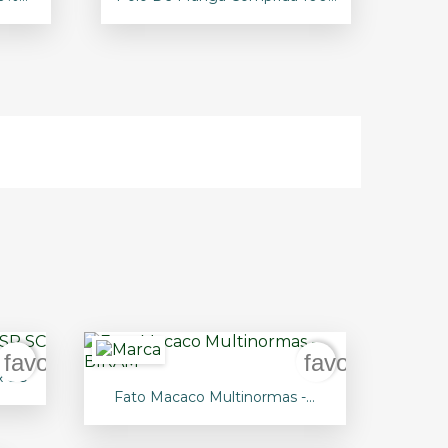
+11
favorite_border
favorite_bord
R SC

Vista rápida
Fato Macaco Multinormas -...