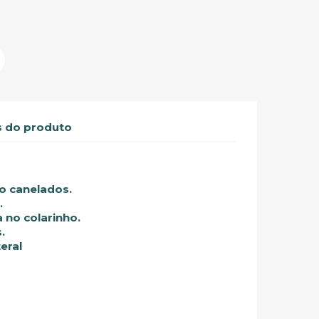
 do produto
o canelados.
.
 no colarinho.
.
teral