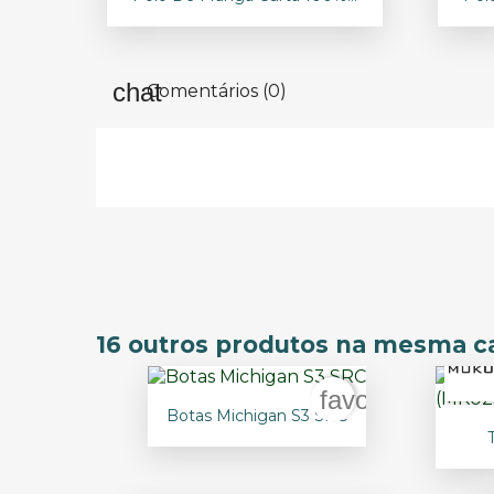
+14
Comentários (0)
16 outros produtos na mesma ca
favorite_borde

Vista rápida
Botas Michigan S3 SRC