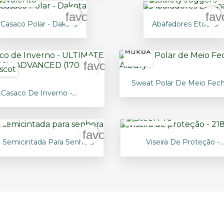
er
favorite_border
fav


Vista rápida
Vista rápida
Casaco Polar - Dakota
Abafadores Etosha
+22
rder
favorite_border

Vista rápida
Sweat Polar De Meio Fecho

Vista rápida
Casaco De Inverno -...
rder
favorite_border


Vista rápida
Vista rápida
 Semicintada Para Senhora
Viseira De Proteção -..