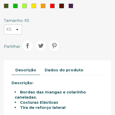
Escuro
Escuro
Royal
Marinho
Nevoeiro
Água
Escuro
Verde
Verde
Lima
Amarelo
Laranja
Vermelho
Ameixa
Vermelho
Militar
Tinto
Tamanho: XS
Partilhar
Descrição
Dados do produto
Descrição:
Bordas das mangas e colarinho
caneladas.
Costuras Elásticas
Tira de reforço lateral