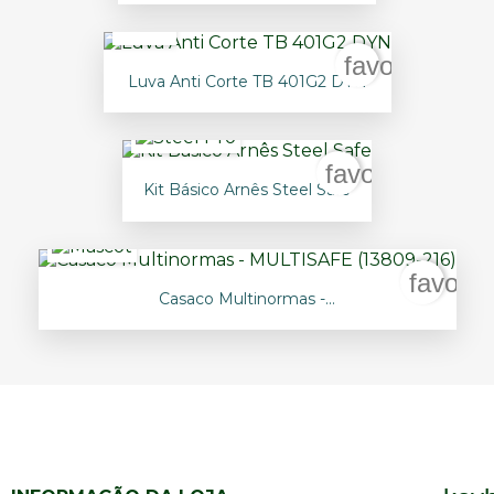
favorite_bor
Luva Anti Corte TB 401G2 DYN
favorite_borde
Kit Básico Arnês Steel Safe
favorit
Casaco Multinormas -...