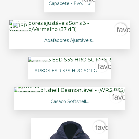
Capacete - EvoLite
favori
Abafadores Ajustáveis...
favorite_bor
ARKOS ESD S3S HRO SC FO SR
favorite
Casaco Softshell...
favorite_bord