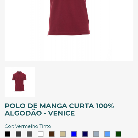
POLO DE MANGA CURTA 100%
ALGODÃO - VENICE
Cor: Vermelho Tinto
Preto
Cinzento
Cinzento
Branco
Castanho
Khaki
Azul
Azul
Azul
Azul
Verde