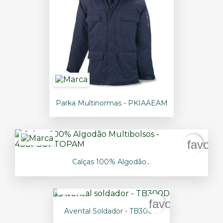
Parka Multinormas - PKIAAEAM
favori
Calças 100% Algodão...
favorite_borde
Avental Soldador - TB300D