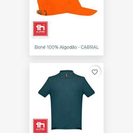
Boné 100% Algodão - CABRAL
favorite_border