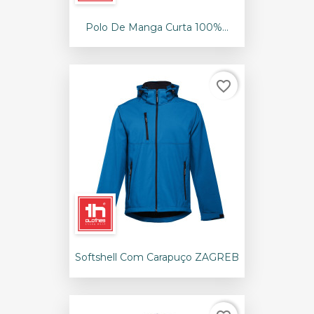
Polo De Manga Curta 100%...
favorite_border
Softshell Com Carapuço ZAGREB