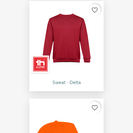
favorite_border
Sweat - Delta
favorite_border