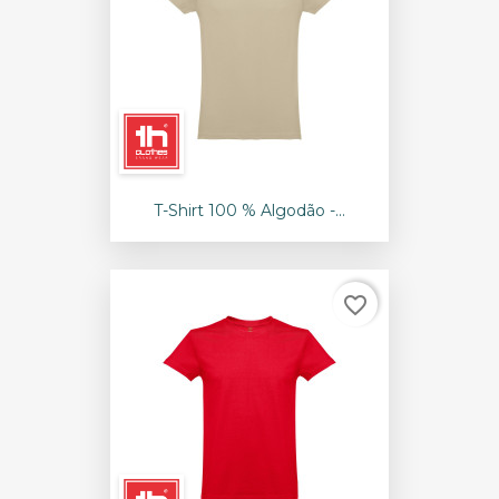
T-Shirt 100 % Algodão -...
favorite_border