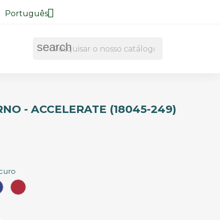

Português
search
NO - ACCELERATE (18045-249)
scuro
Azul
Vermelho
Roial
Semáfro