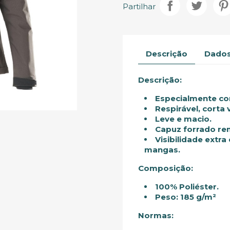
Partilhar
Descrição
Dados
Descrição:
Especialmente co
Respirável, corta
Leve e macio.
Capuz forrado rem
Visibilidade extra
mangas.
Composição:
100% Poliéster.
Peso: 185 g/m²
Normas: