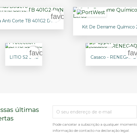
rder
favorite_border

Vista rápida
a Anti Corte TB 401G2 DYN

Vista rápida
Kit De Derrame Químico 2
er
favorite_border
fa


Vista rápida
Vista rápida
LITIO S2 SRC
Casaco - RENEGADE
ssas últimas
ertas
Pode cancelar a subscrição a qualquer momento.
informação de contacto na declaração legal.