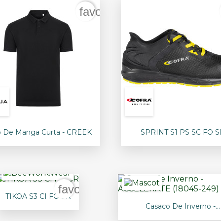
der
favorite_border


Vista rápida
Vista rápida
o De Manga Curta - CREEK
SPRINT S1 PS SC FO S
+6
rder
favorite_border

Vista rápida
TIKOA S3 CI FO SR

Vista rápida
Casaco De Inverno -...