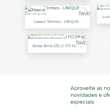
favorite_bo
Luv

Vista rápida
Casaco Térmico - UNIQUE...
favorite_bord

Vista rápida
Botas Bima S3S CI FO SR SC
Aproveite as no
novidades e of
especiais