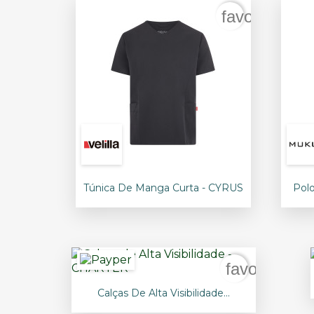
favorite_bor

Vista rápida
Túnica De Manga Curta - CYRUS
Pol
+3
favorite_bo

Vista rápida
Calças De Alta Visibilidade...