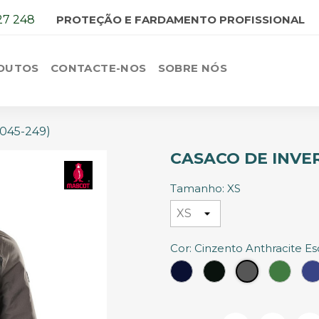
27 248
PROTEÇÃO E FARDAMENTO PROFISSIONAL
DUTOS
CONTACTE-NOS
SOBRE NÓS
8045-249)
CASACO DE INVER
Tamanho: XS
Cor: Cinzento Anthracite E
Azul
Preto
Verde
Cinzento
Marinho
Relva
Anthracite
Escuro
Escuro