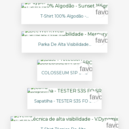
favorite_b
T-Shirt 100% Algodão -...
favorite_bo
Parka De Alta Visibilidade...
favorite_border
COLOSSEUM S1P SRC
favorite_bor
Sapatilha - TESTER S3S FO SR
favorit