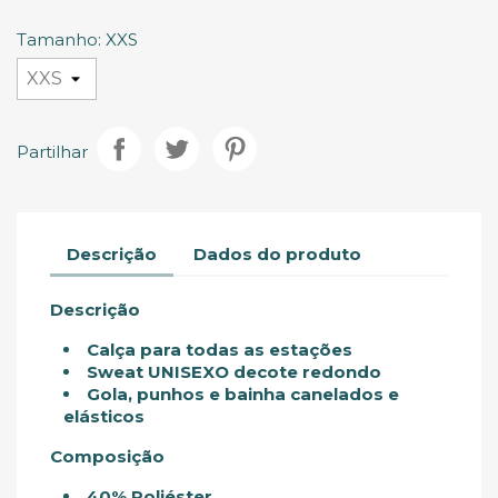
Glacial
Sage
Escuro
Claro
Tinto
Tinto
Escuro
Tamanho: XXS
Partilhar
Descrição
Dados do produto
Descrição
Calça para todas as estações
Sweat UNISEXO decote redondo
Gola, punhos e bainha canelados e
elásticos
Composição
40% Poliéster