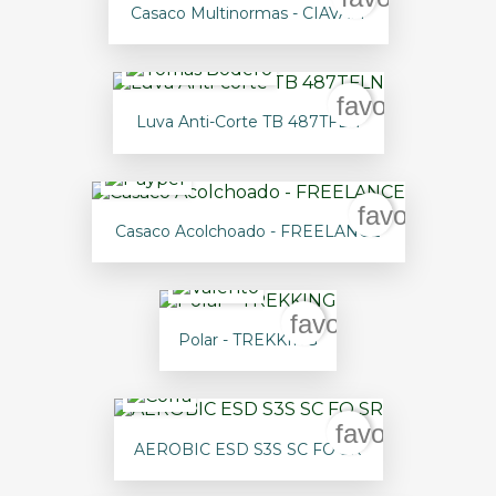
Casaco Multinormas - CIAVAM
favorite_bord
Luva Anti-Corte TB 487TFLN
favorite_bo
Casaco Acolchoado - FREELANCE
favorite_border
Polar - TREKKING
favorite_bord
AEROBIC ESD S3S SC FO SR