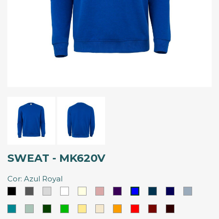
SWEAT - MK620V
Cor: Azul Royal
Preto
Cinzento
Cinzento
Branco
Branco
Rosa
Roxo
Azul
Azul
Azul
Azul
Claro
Marfim
Palido
Denin
Marinho
Nevoeir
Royal
Azul
Azul
Verde
Verde
Amarelo
Latte
Laranja
Vermelho
Vermelho
Vermelho