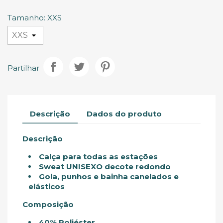
Glacial
Sage
Escuro
Claro
Tinto
Tinto
Escuro
Tamanho: XXS
Partilhar
Descrição
Dados do produto
Descrição
Calça para todas as estações
Sweat UNISEXO decote redondo
Gola, punhos e bainha canelados e
elásticos
Composição
40% Poliéster