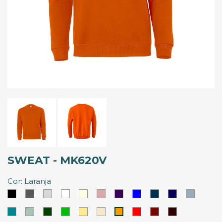
SWEAT - MK620V
Cor: Laranja
Preto
Cinzento
Cinzento
Branco
Branco
Rosa
Roxo
Azul
Azul
Azul
Azul
Claro
Marfim
Palido
Royal
Denin
Marinho
Nevoeir
Azul
Azul
Verde
Verde
Amarelo
Latte
Vermelho
Vermelho
Vermelho
Laranja