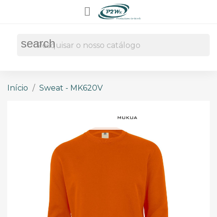

search
Início
Sweat - MK620V