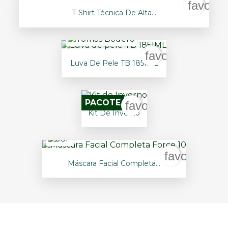
favorit
T-Shirt Técnica De Alta...
favorite_border
Luva De Pele TB 185IML
PACOTE
favorite_border
Kit De Inverno
favorite_bo
Máscara Facial Completa...