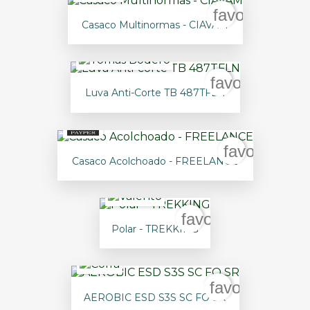
favorite_bord
Casaco Multinormas - CIAVAM
favorite_bord
Luva Anti-Corte TB 487TFLN
favorite_bo
Casaco Acolchoado - FREELANCE
favorite_border
Polar - TREKKING
favorite_bord
AEROBIC ESD S3S SC FO SR