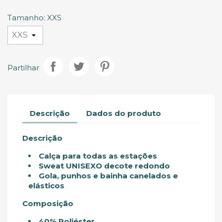
Glacial
Sage
Escuro
Claro
Tinto
Tinto
Escuro
Tamanho: XXS
Partilhar
Descrição
Dados do produto
Descrição
Calça para todas as estações
Sweat UNISEXO decote redondo
Gola, punhos e bainha canelados e
elásticos
Composição
40% Poliéster