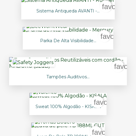
favorite_b
Sistema Antiqueda AVANTI -...
favorite_bo
Parka De Alta Visibilidade...
favori
Tampões Auditivos...
favorite_bord
Sweat 100% Algodão - KISALA
favorite_bord