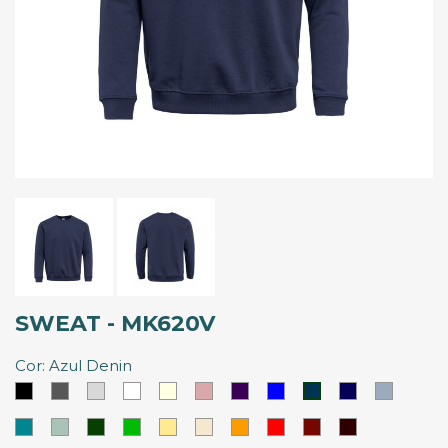
SWEAT - MK620V
Cor: Azul Denin
Preto
Cinzento
Cinzento
Branco
Branco
Rosa
Roxo
Azul
Azul
Azul
Azul
Claro
Marfim
Palido
Royal
Marinho
Nevoeir
Denin
Azul
Azul
Verde
Verde
Amarelo
Latte
Laranja
Vermelho
Vermelho
Vermelho