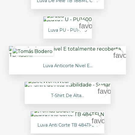
Luva De Pele TB 188ML CUT
favorite_border
Luva PU - PU1400
favori
Luva Anticorte Nivel E...
favorite_bo
T-Shirt De Alta...
favorite_bord
Luva Anti Corte TB 484TFLN