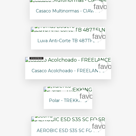
favorite_bord
Casaco Multinormas - CIAVAM
favorite_bord
Luva Anti-Corte TB 487TFLN
favorite_bo
Casaco Acolchoado - FREELANCE
favorite_border
Polar - TREKKING
favorite_bord
AEROBIC ESD S3S SC FO SR