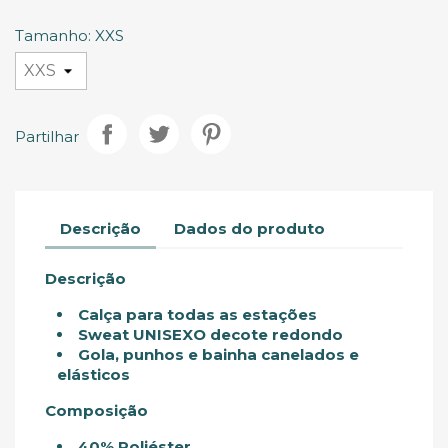
Glacial
Sage
Escuro
Claro
Tinto
Tinto
Escuro
Tamanho: XXS
Partilhar
Descrição
Dados do produto
Descrição
Calça para todas as estações
Sweat UNISEXO decote redondo
Gola, punhos e bainha canelados e
elásticos
Composição
40% Poliéster