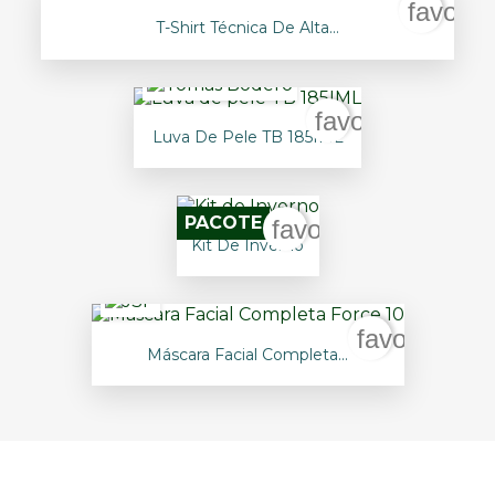
favorit
T-Shirt Técnica De Alta...
favorite_border
Luva De Pele TB 185IML
PACOTE
favorite_border
Kit De Inverno
favorite_bo
Máscara Facial Completa...