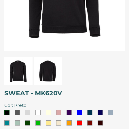
SWEAT - MK620V
Cor: Preto
Cinzento
Cinzento
Branco
Branco
Rosa
Roxo
Azul
Azul
Azul
Azul
Preto
Claro
Marfim
Palido
Royal
Denin
Marinho
Nevoeir
Azul
Azul
Verde
Verde
Amarelo
Latte
Laranja
Vermelho
Vermelho
Vermelho