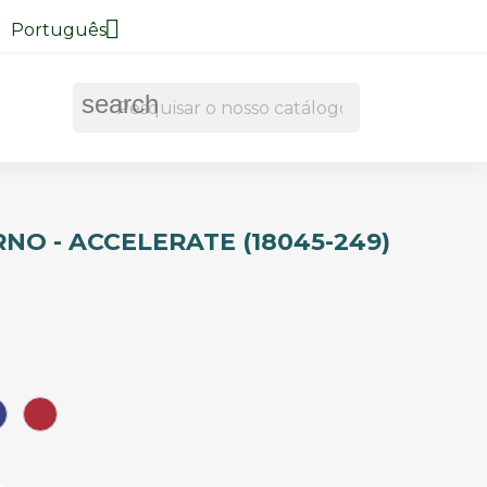

Português
search
NO - ACCELERATE (18045-249)
Azul
Vermelho
Roial
Semáfro