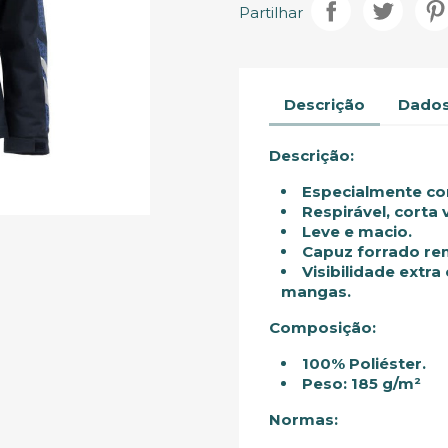
Partilhar
Descrição
Dados
Descrição:
Especialmente co
Respirável, corta
Leve e macio.
Capuz forrado rem
Visibilidade extra
mangas.
Composição:
100% Poliéster.
Peso: 185 g/m²
Normas: