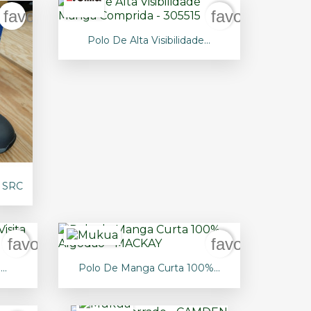
favorite_border
favorite_bord

Vista rápida
Polo De Alta Visibilidade...
 SRC
favorite_border
favorite_bord

Vista rápida
..
Polo De Manga Curta 100%...
+13