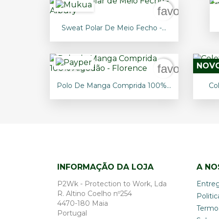
favorite_bo

Vista rápida
Sweat Polar De Meio Fecho -...
+4
NOV
favorite_bo

Vista rápida
Polo De Manga Comprida 100%...
Co
+8
INFORMAÇÃO DA LOJA
A NO
P2Wk - Protection to Work, Lda
Entre
R. Altino Coelho nº254
Politi
4470-180 Maia
Termo
Portugal