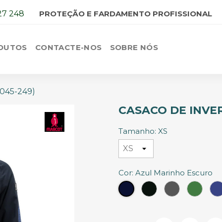
27 248
PROTEÇÃO E FARDAMENTO PROFISSIONAL
DUTOS
CONTACTE-NOS
SOBRE NÓS
8045-249)
CASACO DE INVER
Tamanho: XS
Cor: Azul Marinho Escuro
Preto
Cinzento
Verde
Azul
Anthracite
Relva
Marinho
Escuro
Escuro