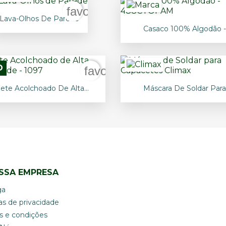
rder
favorite_border

Vista rápida
Lava-Olhos De Parede

Vista rápida
Casaco 100% Algodão -.
O
rder
favorite_border


Vista rápida
Vista rápida
lete Acolchoado De Alta...
Máscara De Soldar Para.
SSA EMPRESA
ga
cas de privacidade
s e condições