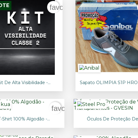
OTE
der
favorite_border


Vista rápida
Vista rápida
it De Alta Visibilidade -...
Sapato OLIMPIA S1P HRO
rder
favorite_border


Vista rápida
Vista rápida
T-Shirt 100% Algodão -...
Óculos De Proteção De.
+24