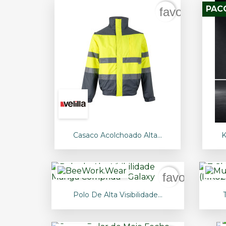
PAC
favorite_bor

Vista rápida
Casaco Acolchoado Alta...
K
favorite_bo

Vista rápida
Polo De Alta Visibilidade...