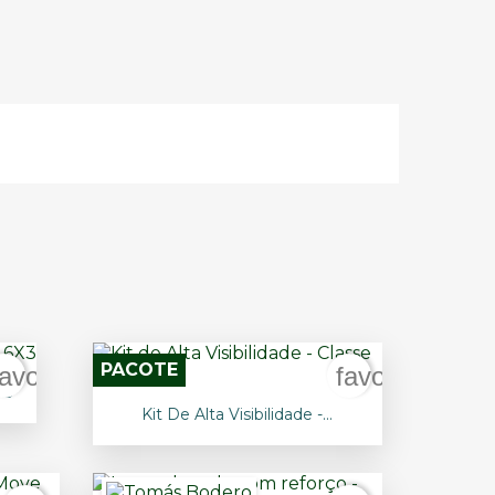
PACOTE
favorite_border
favorite_bord
X3

Vista rápida
Kit De Alta Visibilidade -...