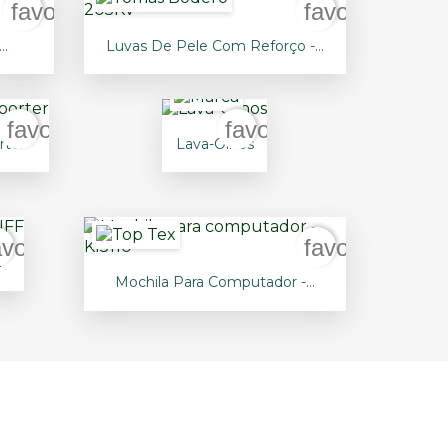
favorite_border
favorite_bord

Vista rápida
..
Luvas De Pele Com Reforço -...
+5
favorite_border
favorite_border

Vista
rter
Lava-Olhos
rápida
avorite_border
favorite_bord
F

Vista rápida
Mochila Para Computador -...