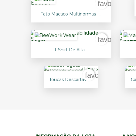
favorite_bo

Vista rápida
Fato Macaco Multinormas -...
favorite_bo

Vista rápida
T-Shirt De Alta...
favorite_border

Vista rápida
Toucas Descartáveis
Ca