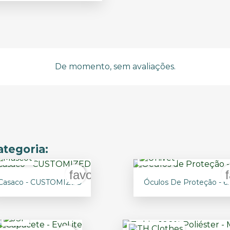
De momento, sem avaliações.
tegoria:
er
favorite_border


Vista rápida
Vista rápida
Casaco - CUSTOMIZED
Óculos De Proteção - 6
+3