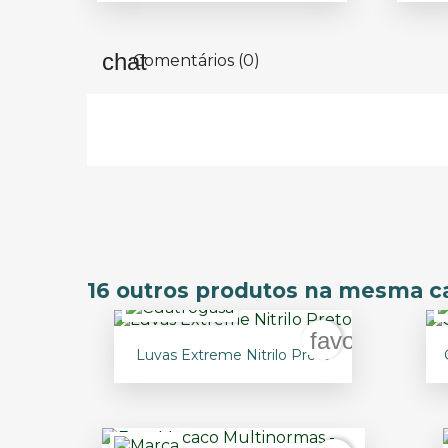
Comentários (0)
16 outros produtos na mesma ca
favorite_bord

Vista rápida
Luvas Extreme Nitrilo Preto