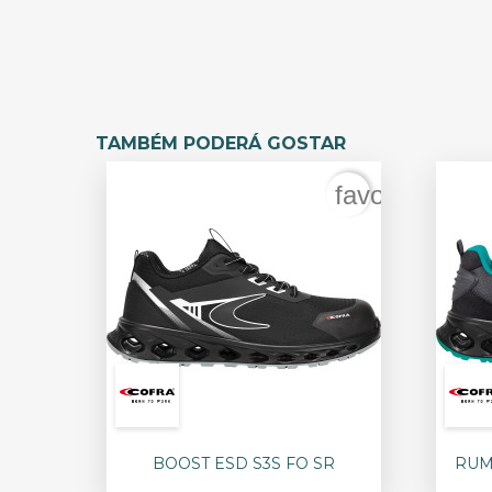
TAMBÉM PODERÁ GOSTAR
favorite_bord

Vista rápida
BOOST ESD S3S FO SR
RUM