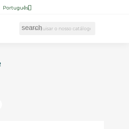

Português
search
R