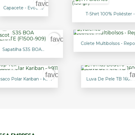
rder
favorite_border

Vista rápida
Capacete - EvoLite

Vista rápida
T-Shirt 100% Poliéster -.
rder
favorite_border

Vista rápida
Colete Multibolsos - Repo

Vista rápida
Sapatilha S3S BOA...
+20
favorite_border
f


Vista rápida
Vista rápida
saco Polar Kariban - K911
Luva De Pele TB 160IF
+25