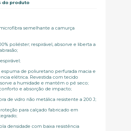
 do produto
 microfibra semelhante a camurça
00% poliéster; respirável, absorve e liberta a
abrasão;
espirável;
 espuma de poliuretano perfurada macia e
ência elétrica. Revestida com tecido
absorve a humidade e mantém o pé seco;
conforto e absorção de impacto;
bra de vidro não metálica resistente a 200 J;
proteção para calçado fabricado em
tegrado;
pla densidade com baixa resistência