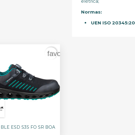
elétrica;
Normas:
UEN ISO 20345:20
er
favorite_border

Vista rápida
BLE ESD S3S FO SR BOA