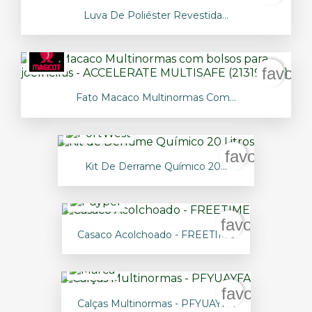
Luva De Poliéster Revestida...
favori
Fato Macaco Multinormas Com...
favorite_bo
Kit De Derrame Químico 20...
favorite_bor
Casaco Acolchoado - FREETIME
favorite_bor
Calças Multinormas - PFYUAYFA