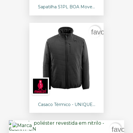
Sapatilha S1PL BOA Move...
favorite_bord
Casaco Térmico - UNIQUE...
favori