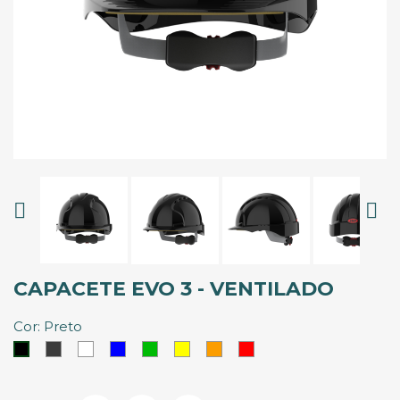


CAPACETE EVO 3 - VENTILADO
Cor: Preto
Cinzento
Branco
Azul
Verde
Amarelo
Laranja
Vermelho
Preto
Escuro
Royal
Vivo