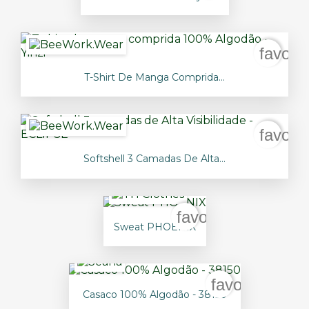
favori
T-Shirt De Manga Comprida...
favori
Softshell 3 Camadas De Alta...
favorite_border
Sweat PHOENIX
favorite_bord
Casaco 100% Algodão - 38150