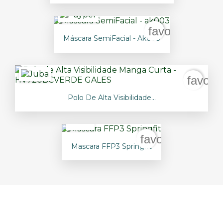
favorite_borde
Máscara SemiFacial - Ak003
favori
Polo De Alta Visibilidade...
favorite_border
Mascara FFP3 Springfit