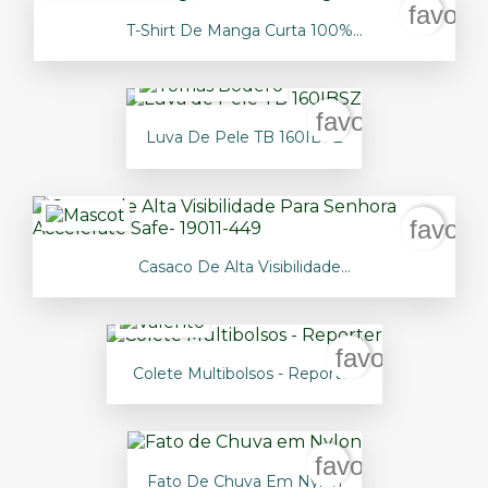
favori
T-Shirt De Manga Curta 100%...
favorite_borde
Luva De Pele TB 160IBSZ
favori
Casaco De Alta Visibilidade...
favorite_bord
Colete Multibolsos - Reporter
favorite_borde
Fato De Chuva Em Nylon