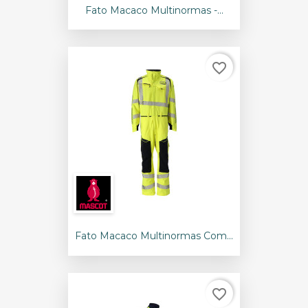
Fato Macaco Multinormas -...
favorite_border
Fato Macaco Multinormas Com...
favorite_border