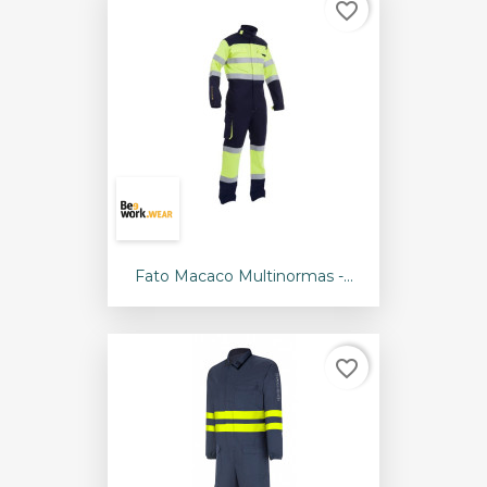
favorite_border
Fato Macaco Multinormas -...
favorite_border