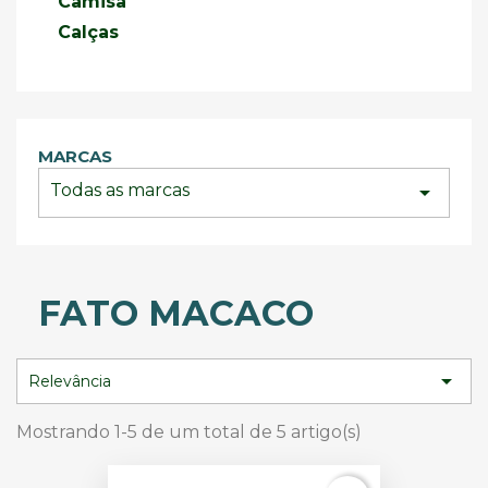
Camisa
Calças
MARCAS
Todas as marcas
arrow_drop_down
FATO MACACO

Relevância
Mostrando 1-5 de um total de 5 artigo(s)