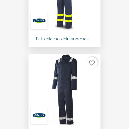
Fato Macaco Multinormas -...
favorite_border