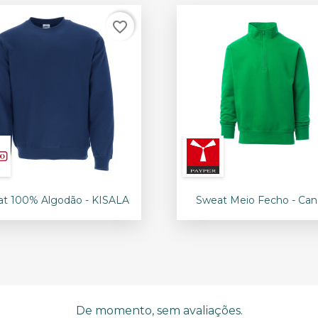
favorite_border


Vista rápida
Vista rápida
t 100% Algodão - KISALA
Sweat Meio Fecho - Ca
De momento, sem avaliações.