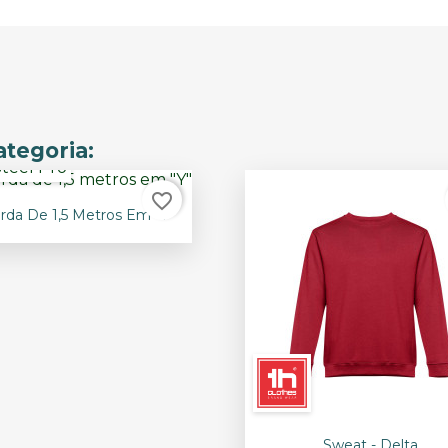
tegoria:
favorite_border

Vista rápida
rda De 1,5 Metros Em "Y"

Vista rápida
Sweat - Delta