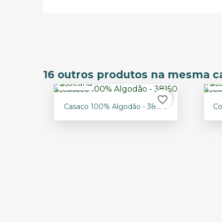
16 outros produtos na mesma ca
favorite_border

Vista rápida
Casaco 100% Algodão - 38150
Co