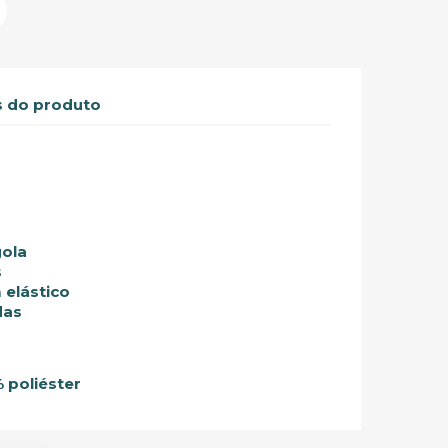
 do produto
gola
s
 elástico
das
 poliéster