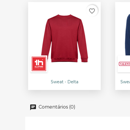
favorite_border

Vista rápida
Sweat - Delta
Swea
+16
Comentários (0)