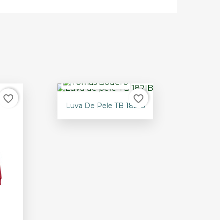
favorite_border
favorite_border

Vista rápida
Luva De Pele TB 182IB