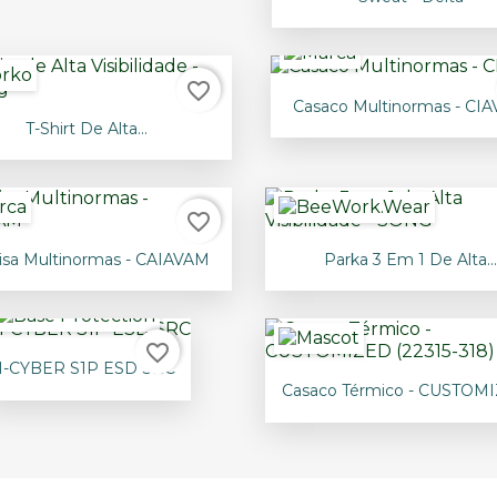
+16
favorite_border

Vista rápida
Casaco Multinormas - CI

Vista rápida
T-Shirt De Alta...
favorite_border


Vista rápida
Vista rápida
sa Multinormas - CAIAVAM
Parka 3 Em 1 De Alta..
favorite_border

Vista rápida
I-CYBER S1P ESD SRC

Vista rápida
Casaco Térmico - CUSTOMIZ