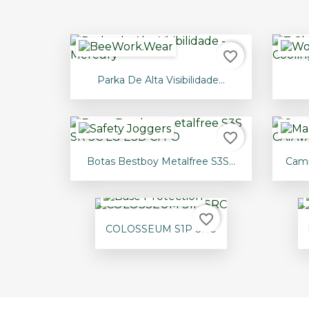
favorite_border

Vista rápida
Parka De Alta Visibilidade...
favorite_border

Vista rápida
Botas Bestboy Metalfree S3S...
Cami
favorite_border

Vista rápida
COLOSSEUM S1P SRC