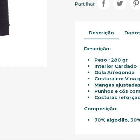
Partilhar
Descrição
Dados
Descrição:
Peso : 280 gr
Interior Cardado
Gola Arredonda
Costura em V na 
Mangas ajustada
Punhos e cós com
Costuras reforça
Composição:
70% algodão, 30%