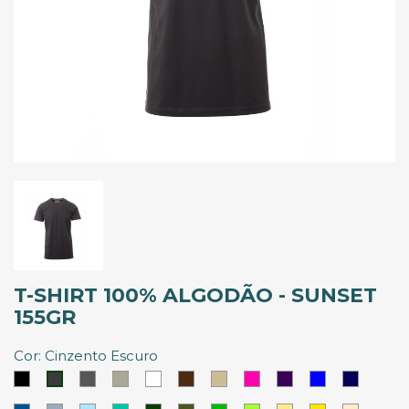
T-SHIRT 100% ALGODÃO - SUNSET
155GR
Cor: Cinzento Escuro
Preto
Cinzento
Cinzento
Branco
Castanho
Khaki
Rosa
Roxo
Azul
Azul
Cinzento
Abadia
Escuro
Magenta
Royal
Marinho
Escuro