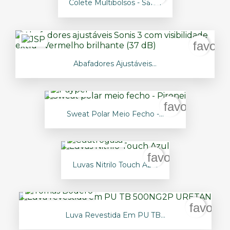
Colete Multibolsos - Safari
favori
Abafadores Ajustáveis...
favorite_bor
Sweat Polar Meio Fecho -...
favorite_border
Luvas Nitrilo Touch Azul
favorit
Luva Revestida Em PU TB...