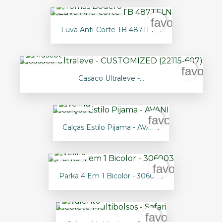
favorite_bord
Luva Anti-Corte TB 487TFLN
favorit
Casaco Ultraleve -...
favorite_borde
Calças Estilo Pijama - AVANI
favorite_bord
Parka 4 Em 1 Bicolor - 306003
favorite_borde