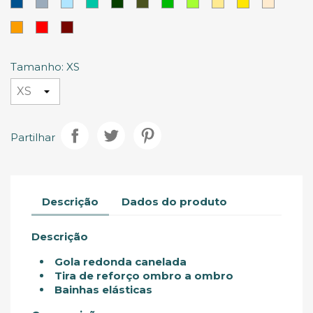
Azul
Azul
Azul
Turquesa
Verde
Verde
Verde
Lima
Amarelo
Amarelo
Creme
Royal
Nevoeiro
Celeste
Escuro
Militar
Claro
Laranja
Vermelho
Vermelho
Mais
Tinto
escuro
Tamanho: XS
Partilhar
Descrição
Dados do produto
Descrição
Gola redonda canelada
Tira de reforço ombro a ombro
Bainhas elásticas