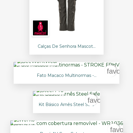
Calças De Senhora Mascot...
favorite
Fato Macaco Multinormas -...
favorite_borde
Kit Básico Arnês Steel Safe
favorit