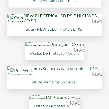
Boné AV Com Cobertura...
favori
Bota - NEW ELECTRICAL SB PS...
favorite_bord
Óculos De Proteção - Osmio
favori
Kit De Primeiros Socorros...
favorite_border
Filtros P3 PressToCheck