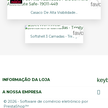
favori
Casaco De Alta Visibilidade...
favorite_bord
Softshell 3 Camadas - Trinity
key
INFORMAÇÃO DA LOJA

A NOSSA EMPRESA
© 2026 - Software de comércio eletrónico por
PrestaShop™